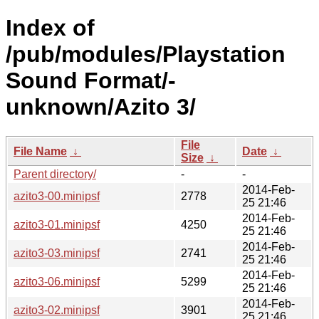
Index of
/pub/modules/Playstation
Sound Format/-
unknown/Azito 3/
File
File Name
↓
Date
↓
Size
↓
Parent directory/
-
-
2014-Feb-
azito3-00.minipsf
2778
25 21:46
2014-Feb-
azito3-01.minipsf
4250
25 21:46
2014-Feb-
azito3-03.minipsf
2741
25 21:46
2014-Feb-
azito3-06.minipsf
5299
25 21:46
2014-Feb-
azito3-02.minipsf
3901
25 21:46