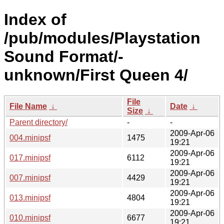
Index of
/pub/modules/Playstation
Sound Format/-
unknown/First Queen 4/
File
File Name
↓
Date
↓
Size
↓
Parent directory/
-
-
2009-Apr-06
004.minipsf
1475
19:21
2009-Apr-06
017.minipsf
6112
19:21
2009-Apr-06
007.minipsf
4429
19:21
2009-Apr-06
013.minipsf
4804
19:21
2009-Apr-06
010.minipsf
6677
19:21