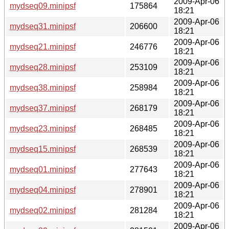
2009-Apr-06
mydseq09.minipsf
175864
18:21
2009-Apr-06
mydseq31.minipsf
206600
18:21
2009-Apr-06
mydseq21.minipsf
246776
18:21
2009-Apr-06
mydseq28.minipsf
253109
18:21
2009-Apr-06
mydseq38.minipsf
258984
18:21
2009-Apr-06
mydseq37.minipsf
268179
18:21
2009-Apr-06
mydseq23.minipsf
268485
18:21
2009-Apr-06
mydseq15.minipsf
268539
18:21
2009-Apr-06
mydseq01.minipsf
277643
18:21
2009-Apr-06
mydseq04.minipsf
278901
18:21
2009-Apr-06
mydseq02.minipsf
281284
18:21
2009-Apr-06