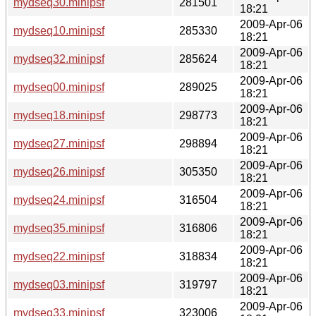
mydseq30.minipsf
281501
18:21
2009-Apr-06
mydseq10.minipsf
285330
18:21
2009-Apr-06
mydseq32.minipsf
285624
18:21
2009-Apr-06
mydseq00.minipsf
289025
18:21
2009-Apr-06
mydseq18.minipsf
298773
18:21
2009-Apr-06
mydseq27.minipsf
298894
18:21
2009-Apr-06
mydseq26.minipsf
305350
18:21
2009-Apr-06
mydseq24.minipsf
316504
18:21
2009-Apr-06
mydseq35.minipsf
316806
18:21
2009-Apr-06
mydseq22.minipsf
318834
18:21
2009-Apr-06
mydseq03.minipsf
319797
18:21
2009-Apr-06
mydseq33.minipsf
323006