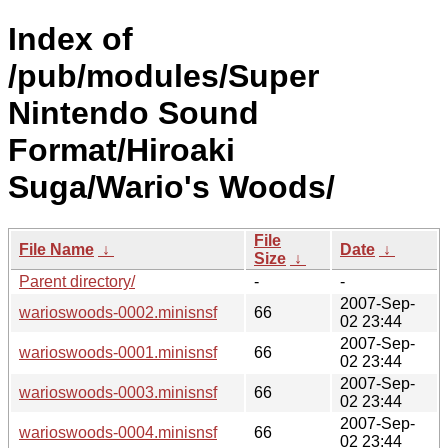
Index of
/pub/modules/Super
Nintendo Sound
Format/Hiroaki
Suga/Wario's Woods/
File
File Name
↓
Date
↓
Size
↓
Parent directory/
-
-
2007-Sep-
warioswoods-0002.minisnsf
66
02 23:44
2007-Sep-
warioswoods-0001.minisnsf
66
02 23:44
2007-Sep-
warioswoods-0003.minisnsf
66
02 23:44
2007-Sep-
warioswoods-0004.minisnsf
66
02 23:44