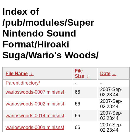
Index of
/pub/modules/Super
Nintendo Sound
Format/Hiroaki
Suga/Wario's Woods/
File
File Name
↓
Date
↓
Size
↓
Parent directory/
-
-
2007-Sep-
warioswoods-0007.minisnsf
66
02 23:44
2007-Sep-
warioswoods-0002.minisnsf
66
02 23:44
2007-Sep-
warioswoods-0014.minisnsf
66
02 23:44
2007-Sep-
warioswoods-000a.minisnsf
66
02 23:44