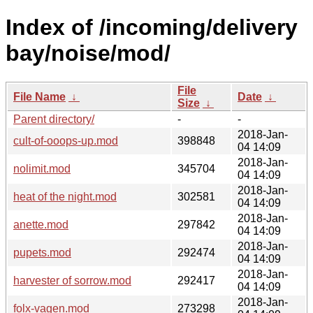
Index of /incoming/delivery
bay/noise/mod/
File
File Name
↓
Date
↓
Size
↓
Parent directory/
-
-
2018-Jan-
cult-of-ooops-up.mod
398848
04 14:09
2018-Jan-
nolimit.mod
345704
04 14:09
2018-Jan-
heat of the night.mod
302581
04 14:09
2018-Jan-
anette.mod
297842
04 14:09
2018-Jan-
pupets.mod
292474
04 14:09
2018-Jan-
harvester of sorrow.mod
292417
04 14:09
2018-Jan-
folx-vagen.mod
273298