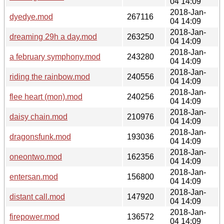
04 14:09
2018-Jan-
dyedye.mod
267116
04 14:09
2018-Jan-
dreaming 29h a day.mod
263250
04 14:09
2018-Jan-
a february symphony.mod
243280
04 14:09
2018-Jan-
riding the rainbow.mod
240556
04 14:09
2018-Jan-
flee heart (mon).mod
240256
04 14:09
2018-Jan-
daisy chain.mod
210976
04 14:09
2018-Jan-
dragonsfunk.mod
193036
04 14:09
2018-Jan-
oneontwo.mod
162356
04 14:09
2018-Jan-
entersan.mod
156800
04 14:09
2018-Jan-
distant call.mod
147920
04 14:09
2018-Jan-
firepower.mod
136572
04 14:09