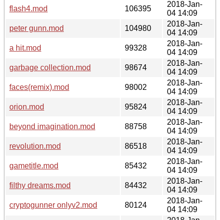
2018-Jan-
flash4.mod
106395
04 14:09
2018-Jan-
peter gunn.mod
104980
04 14:09
2018-Jan-
a hit.mod
99328
04 14:09
2018-Jan-
garbage collection.mod
98674
04 14:09
2018-Jan-
faces(remix).mod
98002
04 14:09
2018-Jan-
orion.mod
95824
04 14:09
2018-Jan-
beyond imagination.mod
88758
04 14:09
2018-Jan-
revolution.mod
86518
04 14:09
2018-Jan-
gametitle.mod
85432
04 14:09
2018-Jan-
filthy dreams.mod
84432
04 14:09
2018-Jan-
cryptogunner onlyv2.mod
80124
04 14:09