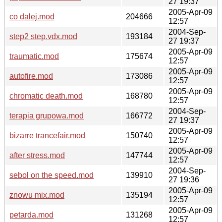
27 19:37
2005-Apr-09
co dalej.mod
204666
12:57
2004-Sep-
step2 step.vdx.mod
193184
27 19:37
2005-Apr-09
traumatic.mod
175674
12:57
2005-Apr-09
autofire.mod
173086
12:57
2005-Apr-09
chromatic death.mod
168780
12:57
2004-Sep-
terapia grupowa.mod
166772
27 19:37
2005-Apr-09
bizarre trancefair.mod
150740
12:57
2005-Apr-09
after stress.mod
147744
12:57
2004-Sep-
sebol on the speed.mod
139910
27 19:36
2005-Apr-09
znowu mix.mod
135194
12:57
2005-Apr-09
petarda.mod
131268
12:57