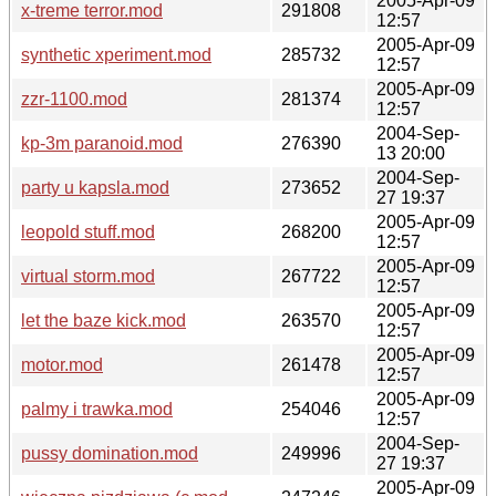
2005-Apr-09
x-treme terror.mod
291808
12:57
2005-Apr-09
synthetic xperiment.mod
285732
12:57
2005-Apr-09
zzr-1100.mod
281374
12:57
2004-Sep-
kp-3m paranoid.mod
276390
13 20:00
2004-Sep-
party u kapsla.mod
273652
27 19:37
2005-Apr-09
leopold stuff.mod
268200
12:57
2005-Apr-09
virtual storm.mod
267722
12:57
2005-Apr-09
let the baze kick.mod
263570
12:57
2005-Apr-09
motor.mod
261478
12:57
2005-Apr-09
palmy i trawka.mod
254046
12:57
2004-Sep-
pussy domination.mod
249996
27 19:37
2005-Apr-09