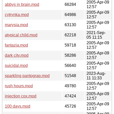
2005-Apr-09
abbys in brain.mod
66284
12:57
2005-Apr-09
cytrynka.mod
64986
12:57
2005-Apr-09
marysia.mod
63130
12:57
2021-Sep-
atypical child.mod
62218
05 11:15
2005-Apr-09
fantazja.mod
59718
12:57
2005-Apr-09
dark city.mod
58286
12:57
2005-Apr-09
suicidal.mod
56640
12:57
2023-Aug-
sparkling pantograp.mod
51548
11 11:33
2005-Apr-09
rush hours.mod
49780
12:57
2005-Apr-09
injection cox.mod
47424
12:57
2005-Apr-09
100 days.mod
45726
12:57