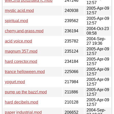
wieczna pizdziawa (c.mod
247246
12:57
2005-Apr-09
mystic acid.mod
240938
12:57
2005-Apr-09
spiritual.mod
239562
12:57
2004-Oct-23
cherry.and.grass.mod
236194
08:58
2004-Sep-
acid voice.mod
235782
27 19:36
2005-Apr-09
magnum 357.mod
235124
12:57
2005-Apr-09
hard corector.mod
234184
12:57
2005-Apr-09
trance helloween.mod
225066
12:57
2005-Apr-09
yogurt.mod
217984
12:57
2005-Apr-09
pump up the bazz!.mod
211886
12:57
2005-Apr-09
hard decibels.mod
210128
12:57
2004-Sep-
paper industrial.mod
206652