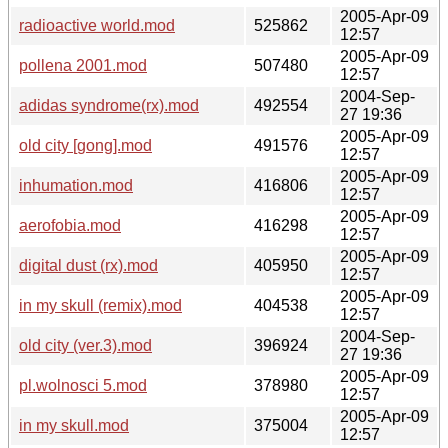
2005-Apr-09
radioactive world.mod
525862
12:57
2005-Apr-09
pollena 2001.mod
507480
12:57
2004-Sep-
adidas syndrome(rx).mod
492554
27 19:36
2005-Apr-09
old city [gong].mod
491576
12:57
2005-Apr-09
inhumation.mod
416806
12:57
2005-Apr-09
aerofobia.mod
416298
12:57
2005-Apr-09
digital dust (rx).mod
405950
12:57
2005-Apr-09
in my skull (remix).mod
404538
12:57
2004-Sep-
old city (ver.3).mod
396924
27 19:36
2005-Apr-09
pl.wolnosci 5.mod
378980
12:57
2005-Apr-09
in my skull.mod
375004
12:57