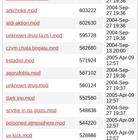
27 19:36
2004-Sep-
artichoke.mod
603222
27 19:36
2004-Sep-
aldi aktion.mod
602630
27 19:36
2004-Sep-
unknown drug (a.m.).mod
595728
27 19:36
2004-Sep-
czym chata bogata.mod
582680
13 20:00
2005-Apr-09
estadiol.mod
571924
12:57
2004-Sep-
agorafobia.mod
567102
27 19:36
2004-Sep-
unknown drug.mod
560124
27 19:37
2005-Apr-09
dark trip.mod
552580
12:57
2004-Sep-
scythe in da glass.mod
548836
27 19:37
2005-Apr-09
poisoned atmosphere.mod
544220
12:57
2005-Apr-09
uv kick.mod
528986
12:57