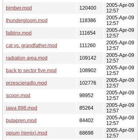
2005-Apr-09
bimber.mod
120400
12:57
2005-Apr-09
thundergloom.mod
118386
12:57
2005-Apr-09
falbinx.mod
111654
12:57
2005-Apr-09
cat vs. grandfather.mod
111260
12:57
2005-Apr-09
radiation area.mod
109142
12:57
2005-Apr-09
back to sector five.mod
108902
12:57
2005-Apr-09
przescieradlo.mod
102776
12:57
2005-Apr-09
scoon.mod
98952
12:57
2005-Apr-09
jawa 898.mod
85264
12:57
2005-Apr-09
butapren.mod
84402
12:57
2005-Apr-09
opium (remix).mod
68698
12:57