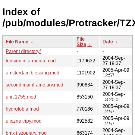
Index of
/pub/modules/Protracker/TZ
File
File Name
↓
Date
↓
Size
↓
Parent directory/
-
-
2004-Sep-
tension in armenia.mod
1179632
27 19:37
2005-Apr-09
amsterdam blessing.mod
1101902
12:57
2004-Sep-
second mainframe.arv.mod
990834
27 19:37
2004-Sep-
unit 1755.mod
853150
13 20:01
2005-Apr-09
hydrofobia.mod
770186
12:57
2005-Apr-09
uliczne tripy.mod
692582
12:57
2004-Sep-
bmx i szopiary.mod
663174