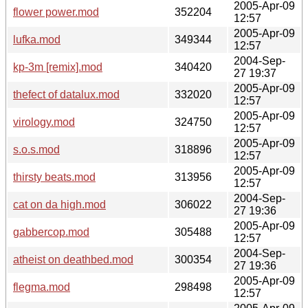
2005-Apr-09
flower power.mod
352204
12:57
2005-Apr-09
lufka.mod
349344
12:57
2004-Sep-
kp-3m [remix].mod
340420
27 19:37
2005-Apr-09
thefect of datalux.mod
332020
12:57
2005-Apr-09
virology.mod
324750
12:57
2005-Apr-09
s.o.s.mod
318896
12:57
2005-Apr-09
thirsty beats.mod
313956
12:57
2004-Sep-
cat on da high.mod
306022
27 19:36
2005-Apr-09
gabbercop.mod
305488
12:57
2004-Sep-
atheist on deathbed.mod
300354
27 19:36
2005-Apr-09
flegma.mod
298498
12:57