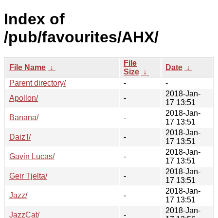
Index of
/pub/favourites/AHX/
File
File Name
↓
Date
↓
Size
↓
Parent directory/
-
-
2018-Jan-
Apollon/
-
17 13:51
2018-Jan-
Banana/
-
17 13:51
2018-Jan-
Daiz'l/
-
17 13:51
2018-Jan-
Gavin Lucas/
-
17 13:51
2018-Jan-
Geir Tjelta/
-
17 13:51
2018-Jan-
Jazz/
-
17 13:51
2018-Jan-
JazzCat/
-